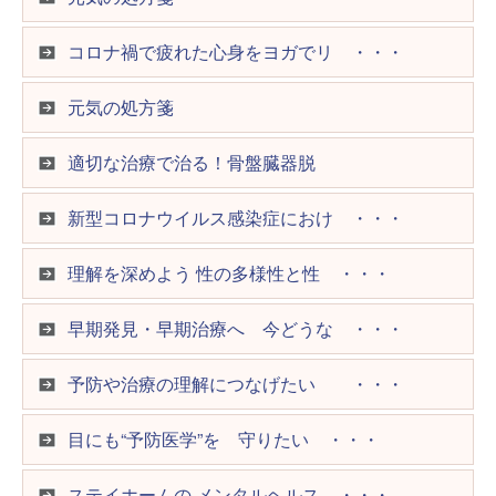
【舌のコケのようなもの】 Q ・・・
コロナ禍で疲れた心身をヨガでリ ・・・
新生児スクリーニング検査
元気の処方箋
【家族の心配・不安に応える 子 ・・・
適切な治療で治る！骨盤臓器脱
【低身長 】周りに比べ、子ども ・・・
新型コロナウイルス感染症におけ ・・・
毒性の強い虫刺されの対処
理解を深めよう 性の多様性と性 ・・・
子どもの難聴
早期発見・早期治療へ 今どうな ・・・
肘内障（ちゅうないしょう）と股 ・・・
予防や治療の理解につなげたい ・・・
副鼻腔炎（ふくびくうえん）
目にも“予防医学”を 守りたい ・・・
家族の心配・不安に応える 子育 ・・・
ステイホームの メンタルヘルス ・・・