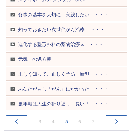
家族の心配・不安に応える 子育 ・・・
食事の基本を大切に～実践したい ・・・
家族の心配・不安に応える 子育 ・・・
知っておきたい次世代がん治療 ・・・
O脚・X脚
進化する整形外科の薬物治療 & ・・・
アタマジラミ
元気！の処方箋
家族の心配・不安に応える 子育 ・・・
正しく知って、正しく予防 新型 ・・・
家族の心配・不安に応える 子育 ・・・
あなたがもし「がん」にかかった ・・・
子どものストレスサインとその対 ・・・
更年期は人生の折り返し 長い「 ・・・
1
2
3
4
5
3
4
5
6
7