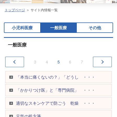
トップページ
＞ サイト内情報一覧
小児科医療
一般医療
その他
小児科医療
一般医療
1
2
3
4
5
3
4
5
6
7
Q 単純ヘルペス感染症について ・・・
「本当に痛くないの？」「どうし ・・・
口唇口蓋裂（こうしんこうれつが ・・・
「かかりつけ医」と「専門病院」 ・・・
扁平足（へんぺいそく）
適切なスキンケアで防ごう 乾燥 ・・・
Q.クループ症候群とはどんな病 ・・・
元気の処方箋