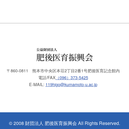
その他
3
4
5
6
7
第44回 湯島の冬
【第74回】「初心を忘れない」 ・・・
【第73回】「ありがとう」
〒860-0811
熊本市中央区本荘2丁目2番1号
肥後医育記念館内
電話/FAX
（096）373-5425
第43回 運動会
E-MAIL:
119higo@kumamoto-u.ac.jp
【第72回】笑顔でいられるよう ・・・
【第71回】新しい薬への思い
© 2008 財団法人 肥後医育振興会 All Rights Reserved.
【第42回 蟇（ひきがえる）と ・・・