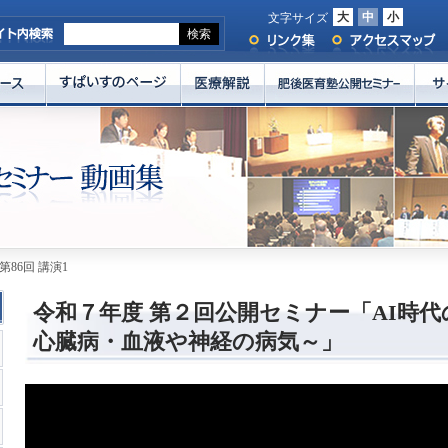
大
中
小
文字サイズ
第86回 講演1
令和７年度 第２回公開セミナー「AI時
心臓病・血液や神経の病気～」