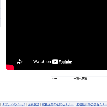
｜
すぱいすのページ
｜
医療解説
｜
肥後医育塾公開セミナー
｜
肥後医育塾公開セミナ