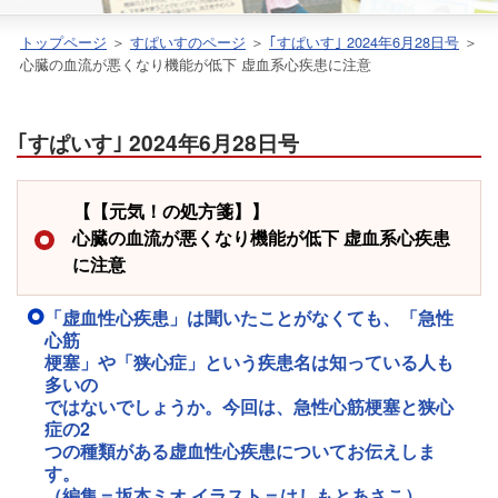
トップページ
＞
すぱいすのページ
＞
｢すぱいす｣ 2024年6月28日号
＞
心臓の血流が悪くなり機能が低下 虚血系心疾患に注意
｢すぱいす｣ 2024年6月28日号
【【元気！の処方箋】】
心臓の血流が悪くなり機能が低下 虚血系心疾患
に注意
「虚血性心疾患」は聞いたことがなくても、「急性
心筋
梗塞」や「狭心症」という疾患名は知っている人も
多いの
ではないでしょうか。今回は、急性心筋梗塞と狭心
症の2
つの種類がある虚血性心疾患についてお伝えしま
す。
（編集＝坂本ミオ イラスト＝はしもとあさこ）