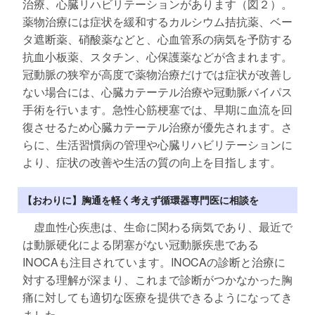
治療、心臓リハビリテーションがあります（図２）。
薬物治療には症状を緩和するカルシウム拮抗薬、ベー
タ遮断薬、硝酸薬などと、心血管系の病気を予防する
抗血小板薬、スタチン、心保護薬などが含まれます。
冠動脈の狭窄が高度で薬物治療だけでは症状が改善し
ない場合には、心臓カテーテル治療や冠動脈バイパス
手術を行います。急性心筋梗塞では、早期に血流を回
復させるため心臓カテーテル治療が優先されます。さ
らに、生活習慣病の管理や心臓リハビリテーションに
より、症状の改善や生活の質の向上を目指します。
【おわりに】胸通を軽く考えず循環器専門医に相談を
虚血性心疾患は、生命に関わる病気であり、最近で
は動脈硬化による閉塞がない冠動脈疾患である
INOCAも注目されています。INOCAの診断と治療に
対する理解が深まり、これまで診断がつかなかった胸
痛に対しても適切な医療を提供できるようになってき
ました。