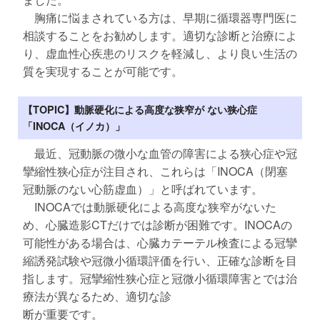
胸痛に悩まされている方は、早期に循環器専門医に
相談することをお勧めします。適切な診断と治療によ
り、虚血性心疾患のリスクを軽減し、より良い生活の
質を実現することが可能です。
【TOPIC】動脈硬化による高度な狭窄が ない狭心症
「INOCA（イノカ）」
最近、冠動脈の微小な血管の障害による狭心症や冠
攣縮性狭心症が注目され、これらは「INOCA（閉塞
冠動脈のない心筋虚血）」と呼ばれています。
INOCAでは動脈硬化による高度な狭窄がないた
め、心臓造影CTだけでは診断が困難です。INOCAの
可能性がある場合は、心臓カテーテル検査による冠攣
縮誘発試験や冠微小循環評価を行い、正確な診断を目
指します。冠攣縮性狭心症と冠微小循環障害とでは治
療法が異なるため、適切な診
断が重要です。