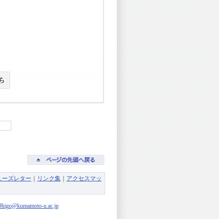
ューズレター
｜
リンク集
｜
アクセスマッ
9higo@kumamoto-u.ac.jp