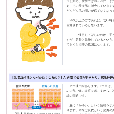
加し始め、女性では10～20代、ま
え、その後次第に減少していきます
どんどん肌の潤いが保てなくなっ
50代以上の方であれば、若い時
自覚されていると思います。
ここで注意してほしいのは、子ど
すが、意外と乾燥しているという
ておくと湿疹の原因になります。
【Q. 乾燥するとなぜかゆくなるの？】A. 内部で炎症が起きたり、感覚神
２つ理由があります。1つ目は、
の内部で軽い炎症を起こすから。
経の問題です。
脳に「かゆい」という情報を伝え
ります。本来は真皮という皮膚の