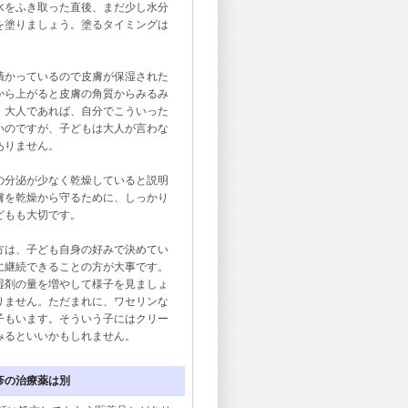
をふき取った直後、まだ少し水分
を塗りましょう。塗るタイミングは
かっているので皮膚が保湿された
から上がると皮膚の角質からみるみ
。大人であれば、自分でこういった
いのですが、子どもは大人が言わな
ありません。
分泌が少なく乾燥していると説明
膚を乾燥から守るために、しっかり
どもも大切です。
は、子ども自身の好みで決めてい
に継続できることの方が大事です。
湿剤の量を増やして様子を見ましょ
りません。ただまれに、ワセリンな
子もいます。そういう子にはクリー
みるといいかもしれません。
湿疹の治療薬は別