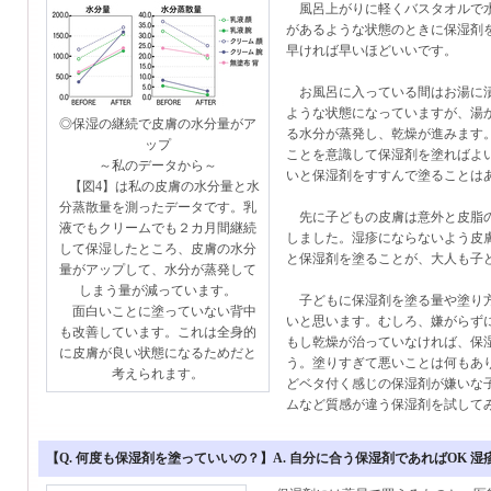
風呂上がりに軽くバスタオルで水
があるような状態のときに保湿剤
早ければ早いほどいいです。
お風呂に入っている間はお湯に漬
ような状態になっていますが、湯
◎保湿の継続で皮膚の水分量がア
る水分が蒸発し、乾燥が進みます
ップ
ことを意識して保湿剤を塗ればよ
～私のデータから～
いと保湿剤をすすんで塗ることは
【図4】は私の皮膚の水分量と水
分蒸散量を測ったデータです。乳
先に子どもの皮膚は意外と皮脂の
液でもクリームでも２カ月間継続
しました。湿疹にならないよう皮
して保湿したところ、皮膚の水分
と保湿剤を塗ることが、大人も子
量がアップして、水分が蒸発して
しまう量が減っています。
子どもに保湿剤を塗る量や塗り方
面白いことに塗っていない背中
いと思います。むしろ、嫌がらず
も改善しています。これは全身的
もし乾燥が治っていなければ、保
に皮膚が良い状態になるためだと
う。塗りすぎて悪いことは何もあ
考えられます。
どベタ付く感じの保湿剤が嫌いな
ムなど質感が違う保湿剤を試して
【Q. 何度も保湿剤を塗っていいの？】A. 自分に合う保湿剤であればOK 