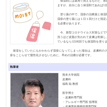
保湿剤には薬局で買えるものと、医
ますが、自分に合う保湿剤であれば1
塗り薬の中で、湿疹の治療薬と保湿
湿疹の塗り薬には１日１回だけと指定
る必要があります。
今、新型コロナウイルス対策などで
洗うほど皮脂が失われて皮膚は乾燥し
ているなら1日何回でも保湿剤を塗り
保湿をしていたにもかかわらず湿疹になってしまった場合は、皮膚科のク
疹をこじらせて慢性化させないために、早めの治療が必要です。
執筆者
熊本大学病院
皮膚科
福島 聡 教授
医学博士
・皮膚科専門医
・アレルギー専門医 指導医
・皮膚悪性腫瘍指導専門医