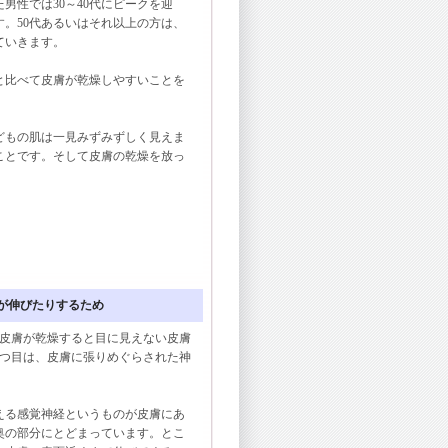
た男性では30～40代にピークを迎
。50代あるいはそれ以上の方は、
ていきます。
と比べて皮膚が乾燥しやすいことを
もの肌は一見みずみずしく見えま
ことです。そして皮膚の乾燥を放っ
経が伸びたりするため
皮膚が乾燥すると目に見えない皮膚
2つ目は、皮膚に張りめぐらされた神
る感覚神経というものが皮膚にあ
奥の部分にとどまっています。とこ