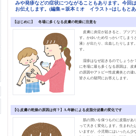
みや発疹などの症状につながることもあります。今回
お伝えします。(編集＝坂本ミオ イラスト=はしもとあ
【はじめに】 冬場に多くなる皮膚の乾燥に注意を
皮膚に炎症が起きると、ブツブツ
す。かゆいため引っかいてしまう
液）が出たり、出血したりします
す。
湿疹はなぜ起きるのでしょうか？
に冬場に最も多くなる原因は、皮
の原因やアトピー性皮膚炎との違
皆さんの疑問にお答えします。
【Q.皮膚の乾燥の原因は何？】A.年齢による皮脂分泌量の変化です
肌の潤いを保つものに皮脂があり
って大きく変化します。生まれた
いますが、小児期にはいったん少