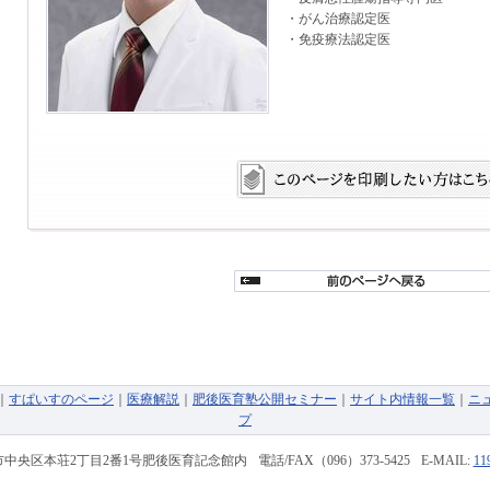
・がん治療認定医
・免疫療法認定医
｜
すぱいすのページ
｜
医療解説
｜
肥後医育塾公開セミナー
｜
サイト内情報一覧
｜
ニ
プ
中央区本荘2丁目2番1号
肥後医育記念館内
電話/FAX
（096）373-5425
E-MAIL:
11