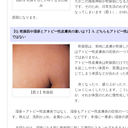
【図1】乾燥するとかゆくなる仕組
ろがこの感覚神経が乾燥肌になる
み
です。そのため、日常生活のわず
なってしまいます（図１）。かゆ
原因になります。
【Q. 乾燥肌や湿疹とアトピー性皮膚炎の違いは？】A. どちらもアトピー
ではない
乾燥肌は、単純に皮膚が乾燥した
はアトピー性皮膚炎の症状の一つ
ではありません。
アトピー性皮膚炎は乾燥肌だけで
を起こしやすい体質や、普通はか
じてしまう体質などが合わさった
赤くなったり、盛り上がったり、
じゅくじゅくしたりします。こう
【図２】乾燥肌
が、それが体質のために慢性化し
す。
湿疹＝アトピー性皮膚炎ではなく、湿疹もアトピー性皮膚炎の症状の一つ
す。例えば、洗剤かぶれ、金属かぶれ、などです。冬場に一番多い湿疹の
大切なのは、湿疹になる前に乾燥肌に対して適切なスキンケアをするとい