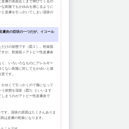
と皮膚の表面近くまで伸びてくるの
かな刺激でもかゆみを感じるように
いと皮膚を引っかいてしまい湿疹の
性皮膚炎の症状の一つだが、イコール
だけの状態です（図２）。乾燥肌
ですが、乾燥肌＝アトピー性皮膚炎
なく、いろいろなものにアレルギー
ゆくない刺激に対してもかゆいと感
疾患です。
かゆくて引っかくので傷になって
いう状態を湿疹（図3）といいます
てしまうのがアトピー性皮膚炎で
です。湿疹の原因はたくさんありま
原因は皮膚の乾燥になります。
うことです。