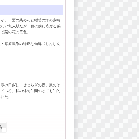
が、一面の菜の花と紺碧の海の素晴
はない無人駅だが、目の前に広がる菜
まで菜の花の黄色。
・篠原鳳作の端正な句碑〈しんしん
。
春の日ざし、せせらぎの音、風のそ
っている。私の俳句仲間のとても知的
われた。