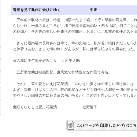
春潮を見て鳳作に会ひにゆく 中正
三年前の取材の旅は、特急「指宿のたまて箱」で行く早春の鹿児島。これ
らしい旅。一番の見どころが、JRで日本最南端の駅・西大山駅。何てこと
の花畑と、その先の美しい円錐形の開聞岳。おまけに、駅前の郵便ポスト
さらに最南端の長崎鼻へは車で。岬の先端に、私が若い頃好きだった俳人
と肺碧（あお）きまで海の旅〉があるが、私には半世紀ぶりの再会だった
菜の花に少年海を好みけり 五所平之助
五所平之助は映画監督。庶民派で抒情豊かな作品で有名。
それに、菜の花といえば花菜漬。この小さい黄と緑の美しい漬け物には、
よぎ、雲雀（ひばり）の声、畦の風景など子ども時代への郷愁一切が詰ま
でやさしい細身の方に花菜漬の句があるが、この方も思い出となってしま
食細くなりしと思ふ花菜漬 辻野勝子