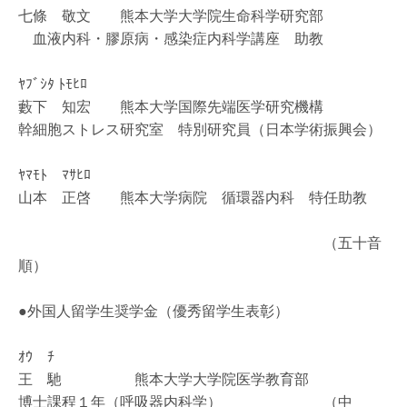
七條 敬文 熊本大学大学院生命科学研究部
血液内科・膠原病・感染症内科学講座 助教
ﾔﾌﾞｼﾀ ﾄﾓﾋﾛ
藪下 知宏 熊本大学国際先端医学研究機構
幹細胞ストレス研究室 特別研究員（日本学術振興会）
ﾔﾏﾓﾄ ﾏｻﾋﾛ
山本 正啓 熊本大学病院 循環器内科 特任助教
（五十音
順）
●外国人留学生奨学金（優秀留学生表彰）
ｵｳ ﾁ
王 馳 熊本大学大学院医学教育部
博士課程１年（呼吸器内科学） （中