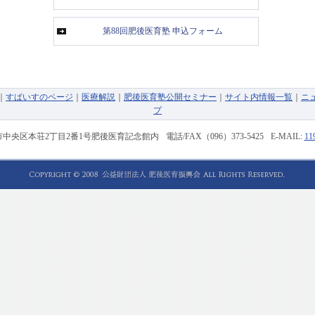
第88回肥後医育塾 申込フォーム
｜
すぱいすのページ
｜
医療解説
｜
肥後医育塾公開セミナー
｜
サイト内情報一覧
｜
ニ
プ
中央区本荘2丁目2番1号
肥後医育記念館内
電話/FAX
（096）373-5425
E-MAIL:
11