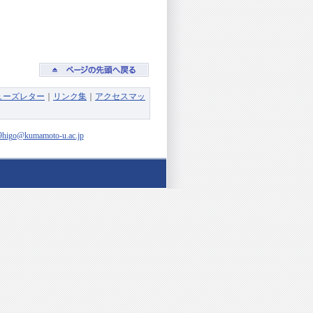
ューズレター
｜
リンク集
｜
アクセスマッ
9higo@kumamoto-u.ac.jp